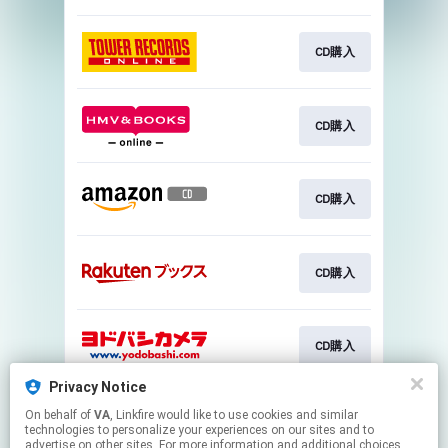
CD購入
CD購入
CD購入
CD購入
CD購入
Privacy Notice
On behalf of
VA
, Linkfire would like to use cookies and similar
Go To
technologies to personalize your experiences on our sites and to
advertise on other sites. For more information and additional choices